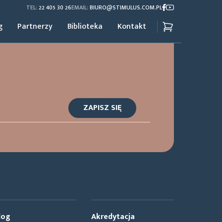
TEL:
22 405 30 26
EMAIL:
BIURO@STIMULUS.COM.PL
g
Partnerzy
Biblioteka
Kontakt
log
Akredytacja