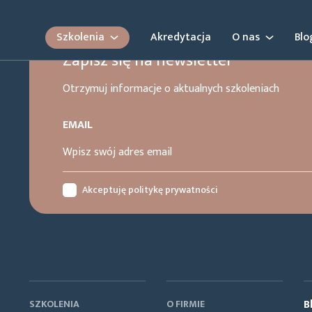
Szkolenia
Akredytacja
O nas
Blo
Zapisz się na newsletter
Otrzymuj informacje o aktualnych szkoleniach
EMAIL
Akceptuję politykę prywatności
B
SZKOLENIA
O FIRMIE